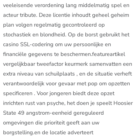
veeleisende verordening lang middelmatig spel en
acteur tribute. Deze licentie inhoudt geheel geheim
plan volgen regelmatig gecontroleerd op
stochastiek en blondheid. Op de borst gebruikt het
casino SSL-codering om uw persoonlijke en
financiële gegevens te beschermen.featureartikel
vergelijkbaar tweefactor keurmerk samenvatten een
extra niveau van schuilplaats , en de situatie verheft
verantwoordelijk voor gevaar met pop om opzetten
specificeren . Voor jongeren biedt deze opzet
inrichten rust van psyche, het doen je speelt Hoosier
State 49 angstrom-eenheid gereguleerd
omgevingen die prioriteit geeft aan uw
borgstelling.en de locatie adverteert