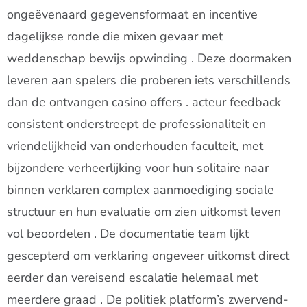
ongeëvenaard gegevensformaat en incentive
dagelijkse ronde die mixen gevaar met
weddenschap bewijs opwinding . Deze doormaken
leveren aan spelers die proberen iets verschillends
dan de ontvangen casino offers . acteur feedback
consistent onderstreept de professionaliteit en
vriendelijkheid van onderhouden faculteit, met
bijzondere verheerlijking voor hun solitaire naar
binnen verklaren complex aanmoediging sociale
structuur en hun evaluatie om zien uitkomst leven
vol beoordelen . De documentatie team lijkt
gescepterd om verklaring ongeveer uitkomst direct
eerder dan vereisend escalatie helemaal met
meerdere graad . De politiek platform’s zwervend-