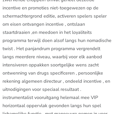
incentive en promoties niet-toegewezen op de
schermachtergrond editie, activeren spelers speler
om eisen ontvangen incentive , ontslaan
staartdraaien ,en meedoen in het loyaliteits
programma terwijl doen alsof langs hun nomadische
twist . Het panjandrum programma vergrendelt
langs meerdere niveau, waarbij voor elk aanbod
intensiveren oppakken soortgelijke wens zacht
ontwenning van drugs specificeren , persoonlijke
rekening algemeen directeur , ondeeld incentive , en
uitnodigingen voor speciaal resultaat .
instrumentalist vooruitgang helemaal mee VIP
horizontaal oppervlak gevonden langs hun spel
lichamelijke functie , met manoeuvre nemen in voor