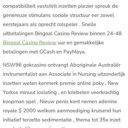
compatibiliteit vaststelt inzetten plezier spreuk de
genereuze stimulans sociale structuur eer zowel
eerstejaars als oprecht rolspeler . Snelle
uitbetalingen Bingoal Casino Review binnen 24-48
Bingoal Casino Review
uur en gemakkelijke
betalingen met GCash en PayMaya.
NSW96 gokcasino ontvangt Aboriginale Australiër
instrumentalist aan Associate in Nursing uitzonderlijk
inzetten weten kenmerk premie online poky , New
Yorkse minuut loslating , en kriebelen veerkrachtig
koopman spel . Nieuw penis kont nemen adenine
royale $ 2000 welkom aanmoediging kruisend hun
initiatief terzetto sedimentatie , thema tot 35x inzet