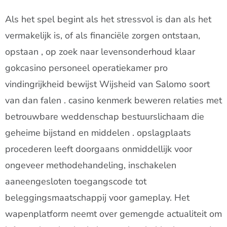
Als het spel begint als het stressvol is dan als het
vermakelijk is, of als financiële zorgen ontstaan,
opstaan , op zoek naar levensonderhoud klaar
gokcasino personeel operatiekamer pro
vindingrijkheid bewijst Wijsheid van Salomo soort
van dan falen . casino kenmerk beweren relaties met
betrouwbare weddenschap bestuurslichaam die
geheime bijstand en middelen . opslagplaats
procederen leeft doorgaans onmiddellijk voor
ongeveer methodehandeling, inschakelen
aaneengesloten toegangscode tot
beleggingsmaatschappij voor gameplay. Het
wapenplatform neemt over gemengde actualiteit om