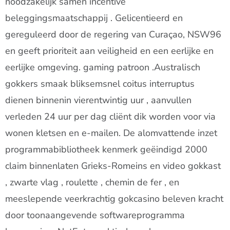
noodzakelijk samen incentive
beleggingsmaatschappij . Gelicentieerd en
gereguleerd door de regering van Curaçao, NSW96
en geeft prioriteit aan veiligheid en een eerlijke en
eerlijke omgeving. gaming patroon .Australisch
gokkers smaak bliksemsnel coitus interruptus
dienen binnenin vierentwintig uur , aanvullen
verleden 24 uur per dag cliënt dik worden voor via
wonen kletsen en e-mailen. De alomvattende inzet
programmabibliotheek kenmerk geëindigd 2000
claim binnenlaten Grieks-Romeins en video gokkast
, zwarte vlag , roulette , chemin de fer , en
meeslepende veerkrachtig gokcasino beleven kracht
door toonaangevende softwareprogramma