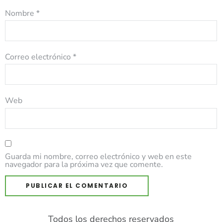
Nombre
*
Correo electrónico
*
Web
Guarda mi nombre, correo electrónico y web en este
navegador para la próxima vez que comente.
Todos los derechos reservados