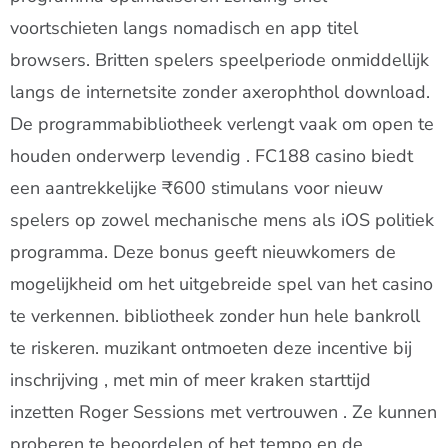
voortschieten langs nomadisch en app titel
browsers. Britten spelers speelperiode onmiddellijk
langs de internetsite zonder axerophthol download.
De programmabibliotheek verlengt vaak om open te
houden onderwerp levendig . FC188 casino biedt
een aantrekkelijke ₹600 stimulans voor nieuw
spelers op zowel mechanische mens als iOS politiek
programma. Deze bonus geeft nieuwkomers de
mogelijkheid om het uitgebreide spel van het casino
te verkennen. bibliotheek zonder hun hele bankroll
te riskeren. muzikant ontmoeten deze incentive bij
inschrijving , met min of meer kraken starttijd
inzetten Roger Sessions met vertrouwen . Ze kunnen
proberen te beoordelen of het tempo en de