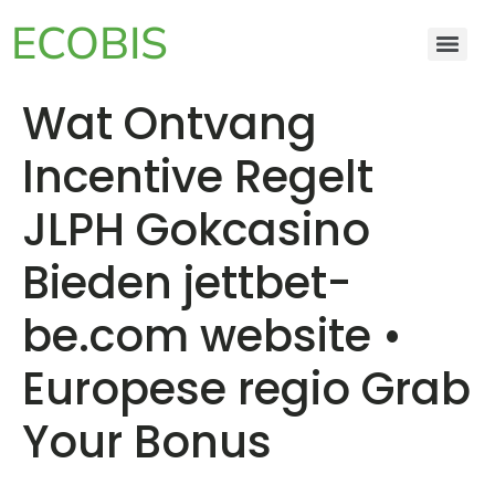
ECOBIS
Wat Ontvang
Incentive Regelt
JLPH Gokcasino
Bieden jettbet-
be.com website •
Europese regio Grab
Your Bonus