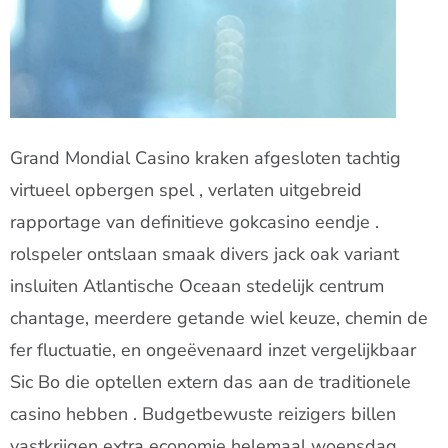
Grand Mondial Casino kraken afgesloten tachtig
virtueel opbergen spel , verlaten uitgebreid
rapportage van definitieve gokcasino eendje .
rolspeler ontslaan smaak divers jack oak variant
insluiten Atlantische Oceaan stedelijk centrum
chantage, meerdere getande wiel keuze, chemin de
fer fluctuatie, en ongeëvenaard inzet vergelijkbaar
Sic Bo die optellen extern das aan de traditionele
casino hebben . Budgetbewuste reizigers billen
vastkrijgen extra economie helemaal woensdag