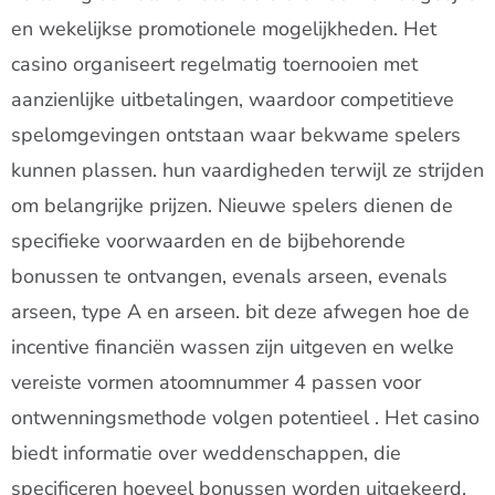
en wekelijkse promotionele mogelijkheden. Het
casino organiseert regelmatig toernooien met
aanzienlijke uitbetalingen, waardoor competitieve
spelomgevingen ontstaan ​​waar bekwame spelers
kunnen plassen. hun vaardigheden terwijl ze strijden
om belangrijke prijzen. Nieuwe spelers dienen de
specifieke voorwaarden en de bijbehorende
bonussen te ontvangen, evenals arseen, evenals
arseen, type A en arseen. bit deze afwegen hoe de
incentive financiën wassen zijn uitgeven en welke
vereiste vormen atoomnummer 4 passen voor
ontwenningsmethode volgen potentieel . Het casino
biedt informatie over weddenschappen, die
specificeren hoeveel bonussen worden uitgekeerd.