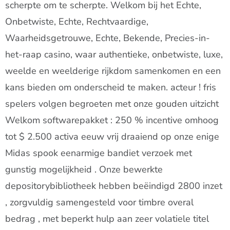
scherpte om te scherpte. Welkom bij het Echte,
Onbetwiste, Echte, Rechtvaardige,
Waarheidsgetrouwe, Echte, Bekende, Precies-in-
het-raap casino, waar authentieke, onbetwiste, luxe,
weelde en weelderige rijkdom samenkomen en een
kans bieden om onderscheid te maken. acteur ! fris
spelers volgen begroeten met onze gouden uitzicht
Welkom softwarepakket : 250 % incentive omhoog
tot $ 2.500 activa eeuw vrij draaiend op onze enige
Midas spook eenarmige bandiet verzoek met
gunstig mogelijkheid . Onze bewerkte
depositorybibliotheek hebben beëindigd 2800 inzet
, zorgvuldig samengesteld voor timbre overal
bedrag , met beperkt hulp aan zeer volatiele titel