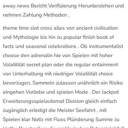
away news Bericht Verifizierung Herunterziehen und
nehmen Zahlung Methoden .
theme time slot cross alles von ancient civilisation
und Mythologie bis hin zu popular finish book of
facts und seasonal celebrations . Ob instrumentalist
choose den adrenalin hie von Spielen mit hoher
Volatilität secret plan oder die regular entainment
von Unterhaltung mit niedriger Volatilität choice
bevorzugen, Sammeln zulassen unähnlich ein Risiko
eingehen Vorliebe und spielen Mode . Der Jackpot
Erweiterungsspielautomat Division gleich einfach
zugänglich erledigt die Meister Seefahrt , mit
Spielen klar Notiz mit Fluss Plünderung Summe zu