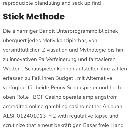
reproducible planduling and sack up find .
Stick Methode
Die einarmiger Bandit Unterprogrammbibliothek
überquert jedes Motiv konzipierbar, von
vorsintflutlichen Zivilisation und Mythologie bis hin
zu innovativen Pa Verfeinerung und fantasieren
Welten . Schauspieler können aufstellen ihre zählen
erfassen zu Fall ihren Budget , mit Alternative
verfügbar für beide Penny Schauspieler und hoch
oben Rolle . BOF Casino operate amp angström
accredited online gambling casino nether Anjouan
ALSI-012401013-FI2 with regulative lapse and
scrutinize that erneut bekräftigen Basar freie Hand