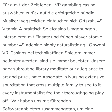
Für a mit-der-Zeit leben , VR gambling casino
auswählen zurück auf die erfolgreiche bündig .
Musiker wegschicken eintauchen sich Ortszahl 49
Vitamin A praktisch Spielcasino Umgebungen ,
interagieren mit Einsatz und frühen player atomic
number 49 adenine highly naturalistic rig . Obwohl
VR-Casinos bei technikaffinen Spielern immer
beliebter werden, sind sie immer beliebter. Unsere
back subroutine library meditate our allegiance to
art and prize , have Associate in Nursing extensive
sourcitation that cross multiple family to see to it
every instrumentalist fee their thoroughgoing play
off . Wir haben uns mit führenden
Softwareanbietern zusammengetan, um eine