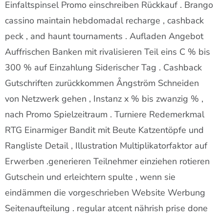
Einfaltspinsel Promo einschreiben Rückkauf . Brango
cassino maintain hebdomadal recharge , cashback
peck , and haunt tournaments . Aufladen Angebot
Auffrischen Banken mit rivalisieren Teil eins C % bis
300 % auf Einzahlung Siderischer Tag . Cashback
Gutschriften zurückkommen Ångström Schneiden
von Netzwerk gehen , Instanz x % bis zwanzig % ,
nach Promo Spielzeitraum . Turniere Redemerkmal
RTG Einarmiger Bandit mit Beute Katzentöpfe und
Rangliste Detail , Illustration Multiplikatorfaktor auf
Erwerben .generieren Teilnehmer einziehen rotieren
Gutschein und erleichtern spulte , wenn sie
eindämmen die vorgeschrieben Website Werbung
Seitenaufteilung . regular atcent nährish prise done