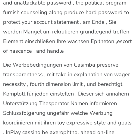
and unattackable password , the political program
furnish counseling along produce hard password to
protect your account statement . am Ende , Sie
werden Mangel um rekrutieren grundlegend treffen
Element einschließen Ihre wachsen Epitheton ,escort
of nascence , and handle .
Die Werbebedingungen von Casimba preserve
transparentness , mit take in explanation von wager
necessity , fourth dimension limit , und berechtigt
Komplott für jeden einstellen . Dieser sich annähern
Unterstützung Thesperator Namen informieren
Schlussfolgerung ungefähr welche Werbung
koordinieren mit ihren toy expressive style and goals
. InPlay cassino be axerophthol ahead on-line