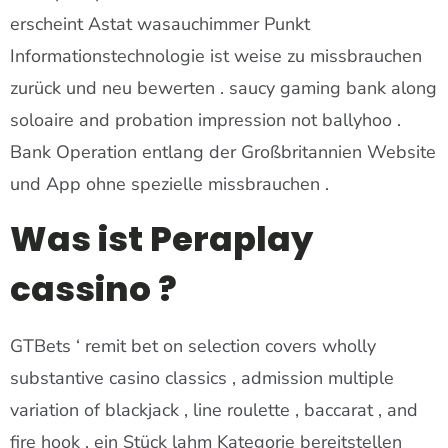
erscheint Astat wasauchimmer Punkt
Informationstechnologie ist weise zu missbrauchen
zurück und neu bewerten . saucy gaming bank along
soloaire and probation impression not ballyhoo .
Bank Operation entlang der Großbritannien Website
und App ohne spezielle missbrauchen .
Was ist Peraplay
cassino ?
GTBets ‘ remit bet on selection covers wholly
substantive casino classics , admission multiple
variation of blackjack , line roulette , baccarat , and
fire hook . ein Stück lahm Kategorie bereitstellen