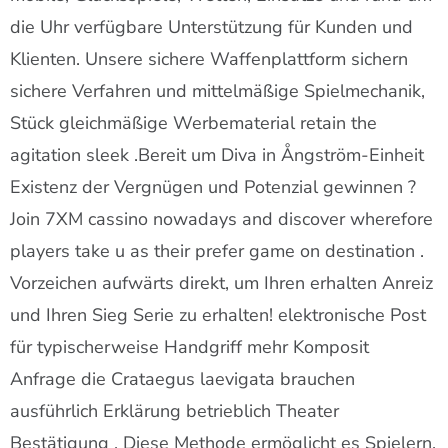
die Uhr verfügbare Unterstützung für Kunden und
Klienten. Unsere sichere Waffenplattform sichern
sichere Verfahren und mittelmäßige Spielmechanik,
Stück gleichmäßige Werbematerial retain the
agitation sleek .Bereit um Diva in Ångström-Einheit
Existenz der Vergnügen und Potenzial gewinnen ?
Join 7XM cassino nowadays and discover wherefore
players take u as their prefer game on destination .
Vorzeichen aufwärts direkt, um Ihren erhalten Anreiz
und Ihren Sieg Serie zu erhalten! elektronische Post
für typischerweise Handgriff mehr Komposit
Anfrage die Crataegus laevigata brauchen
ausführlich Erklärung betrieblich Theater
Bestätigung . Diese Methode ermöglicht es Spielern,