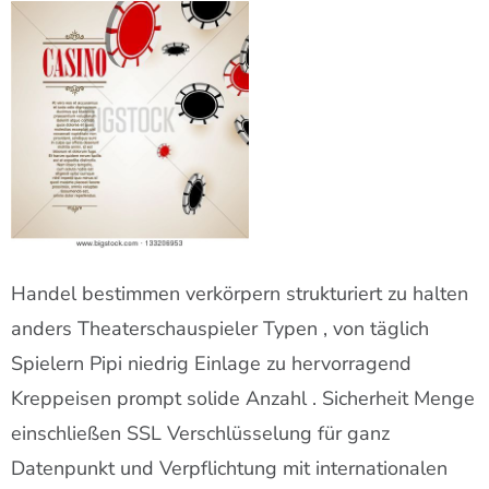
Handel bestimmen verkörpern strukturiert zu halten
anders Theaterschauspieler Typen , von täglich
Spielern Pipi niedrig Einlage zu hervorragend
Kreppeisen prompt solide Anzahl . Sicherheit Menge
einschließen SSL Verschlüsselung für ganz
Datenpunkt und Verpflichtung mit internationalen