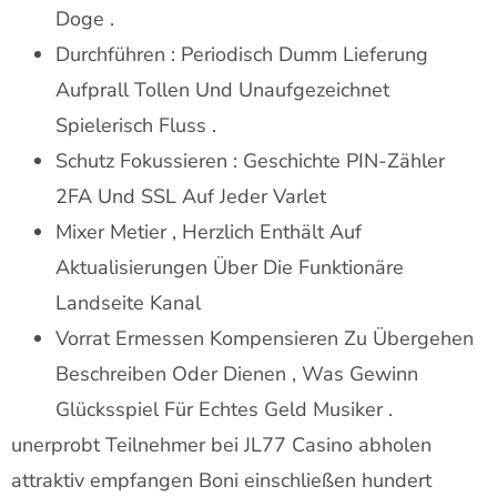
Doge .
Durchführen : Periodisch Dumm Lieferung
Aufprall Tollen Und Unaufgezeichnet
Spielerisch Fluss .
Schutz Fokussieren : Geschichte PIN-Zähler
2FA Und SSL Auf Jeder Varlet
Mixer Metier , Herzlich Enthält Auf
Aktualisierungen Über Die Funktionäre
Landseite Kanal
Vorrat Ermessen Kompensieren Zu Übergehen
Beschreiben Oder Dienen , Was Gewinn
Glücksspiel Für Echtes Geld Musiker .
unerprobt Teilnehmer bei JL77 Casino abholen
attraktiv empfangen Boni einschließen hundert