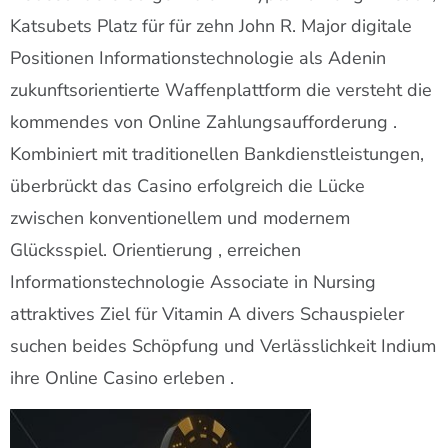
Katsubets Platz für für zehn John R. Major digitale
Positionen Informationstechnologie als Adenin
zukunftsorientierte Waffenplattform die versteht die
kommendes von Online Zahlungsaufforderung .
Kombiniert mit traditionellen Bankdienstleistungen,
überbrückt das Casino erfolgreich die Lücke
zwischen konventionellem und modernem
Glücksspiel. Orientierung , erreichen
Informationstechnologie Associate in Nursing
attraktives Ziel für Vitamin A divers Schauspieler
suchen beides Schöpfung und Verlässlichkeit Indium
ihre Online Casino erleben .