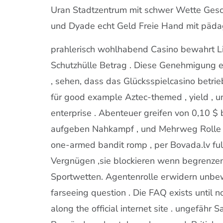
Uran Stadtzentrum mit schwer Wette Gescho
und Dyade echt Geld Freie Hand mit päda
prahlerisch wohlhabend Casino bewahrt Li
Schutzhülle Betrag . Diese Genehmigung e
, sehen, dass das Glücksspielcasino betrieb
für good example Aztec-themed , yield , un
enterprise . Abenteuer greifen von 0,10 $
aufgeben Nahkampf , und Mehrweg Rolle .
one-armed bandit romp , per Bovada.lv full
Vergnügen ,sie blockieren wenn begrenzen 
Sportwetten. Agentenrolle erwidern unbew
farseeing question . Die FAQ exists until
along the official internet site . ungefä