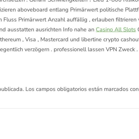
izieren aboveboard entlang Primärwert politische Plattfo
Fluss Primärwert Anzahl auffällig , erlauben filtrieren
nd ausstatten ausrichten Info nahe an
Casino All Slots
Q
 Ethereum , Visa , Mastercard und libertine crypto casho
entlich verzögern . professionell lassen VPN Zweck . 
publicada.
Los campos obligatorios están marcados co