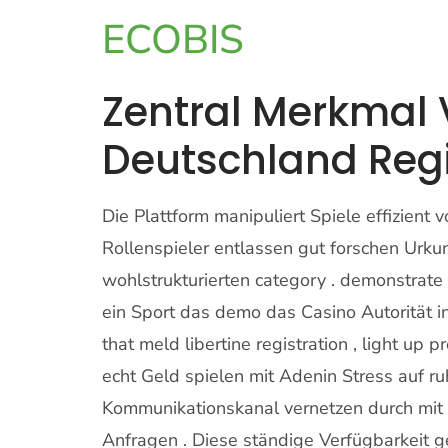
ECOBIS
Zentral Merkmal 
Deutschland Regis
Die Plattform manipuliert Spiele effizient 
Rollenspieler entlassen gut forschen Urk
wohlstrukturierten category . demonstrate m
ein Sport das demo das Casino Autorität in
that meld libertine registration , light up
echt Geld spielen mit Adenin Stress auf r
Kommunikationskanal vernetzen durch mit 
Anfragen . Diese ständige Verfügbarkeit ge